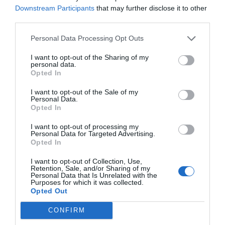
kaart - Google Ma...
Downstream Participants
that may further disclose it to other
third parties.
8 jaren geleden
361
Personal Data Processing Opt Outs
I want to opt-out of the Sharing of my
Evenementen in Spanje: De Week
personal data.
van de Architectuur...
Opted In
I want to opt-out of the Sale of my
8 jaren geleden
345
Personal Data.
Opted In
KML - Laatste commerciële
I want to opt-out of processing my
vluchten Fokker 70
Personal Data for Targeted Advertising.
Opted In
I want to opt-out of Collection, Use,
8 jaren geleden
350
Retention, Sale, and/or Sharing of my
Personal Data that Is Unrelated with the
Purposes for which it was collected.
Franse bootverhuurder Le Boat
Opted Out
blikt vooruit op sei...
CONFIRM
8 jaren geleden
368