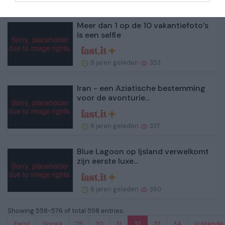
Meer dan 1 op de 10 vakantiefoto’s
is een selfie
8 jaren geleden
353
Iran - een Aziatische bestemming
voor de avonturie...
8 jaren geleden
337
Blue Lagoon op Ijsland verwelkomt
zijn eerste luxe...
8 jaren geleden
360
Showing 558-576 of total 598 entries.
Eerst
Vorige
29
30
31
32
33
34
Volgende