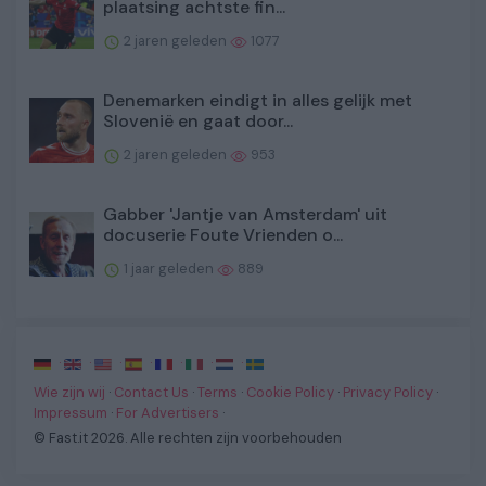
plaatsing achtste fin...
2 jaren geleden
1077
Denemarken eindigt in alles gelijk met
Slovenië en gaat door...
2 jaren geleden
953
Gabber 'Jantje van Amsterdam' uit
docuserie Foute Vrienden o...
1 jaar geleden
889
·
·
·
·
·
·
·
Wie zijn wij
·
Contact Us
·
Terms
·
Cookie Policy
·
Privacy Policy
·
Impressum
·
For Advertisers
·
© Fast.it 2026. Alle rechten zijn voorbehouden