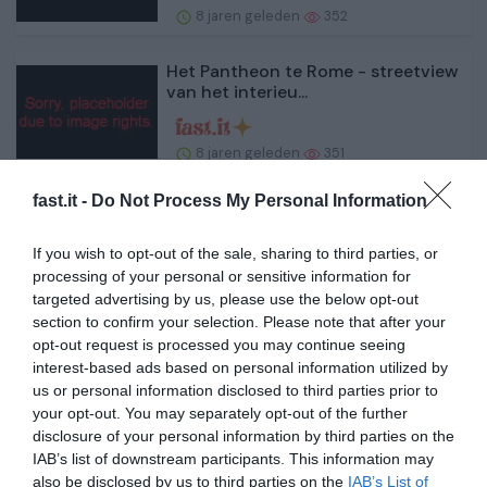
8 jaren geleden
352
Het Pantheon te Rome - streetview
van het interieu...
8 jaren geleden
351
fast.it -
Do Not Process My Personal Information
Sint Pieter in Rome - streetview in
de kathedraal ...
If you wish to opt-out of the sale, sharing to third parties, or
processing of your personal or sensitive information for
8 jaren geleden
360
targeted advertising by us, please use the below opt-out
section to confirm your selection. Please note that after your
Met de kaart de reiswereld
opt-out request is processed you may continue seeing
verkennen met reisgidse...
interest-based ads based on personal information utilized by
us or personal information disclosed to third parties prior to
your opt-out. You may separately opt-out of the further
8 jaren geleden
353
disclosure of your personal information by third parties on the
IAB’s list of downstream participants. This information may
Puglia - of Apulië - verkennen -
also be disclosed by us to third parties on the
IAB’s List of